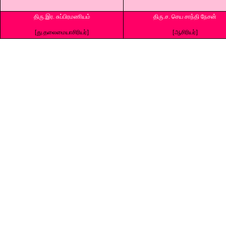
திரு.இர. சுப்பிரமணியம்
திரு.ச. செய சாந்தி நேசன்
[து.தலைமையாசிரியர்]
[ஆசிரியர்]