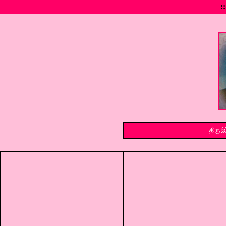
::
திரு.